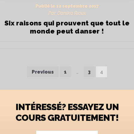
Publié le
12 septembre 2017
Par Danika Rioux
Six raisons qui prouvent que tout le
monde peut danser !
Pagination
Previous
1
…
3
4
des
publications
INTÉRESSÉ? ESSAYEZ UN
COURS GRATUITEMENT!