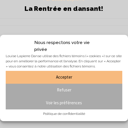
La Rentrée en dansant!
Nous respectons votre vie
privée
Louise Lapierre Danse utilise des fichiers témoins (« cookies ») sur ce site
Publié le
12 septembre 2017
pour en améliorer la performance et l’analyse. En cliquant sur « Accepter
Par Aimee Simard
» vous consentez à notre utilisation des fichiers témoins.
LLDanse passe à table avec ses
Accepter
nouveaux blogues !
Refuser
Voir les préférences
Politique de confidentialité