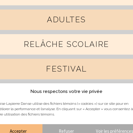
ADULTES
RELÂCHE SCOLAIRE
FESTIVAL
Nous respectons votre vie privée
STAGES D’ÉTÉ
ise Lapierre Danse utilise des fichiers témoins (« cookies ») sur ce site pour en
liorer la performance et l’analyse. En cliquant sur « Accepter » vous consentez à
re utilisation des fichiers témoins.
CAMPS DE JOUR
Accepter
Refuser
Voir les préférence