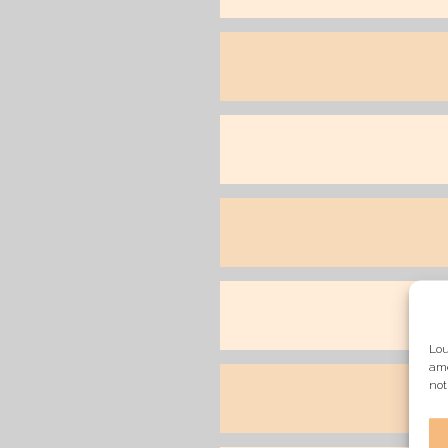
Lou
amé
not