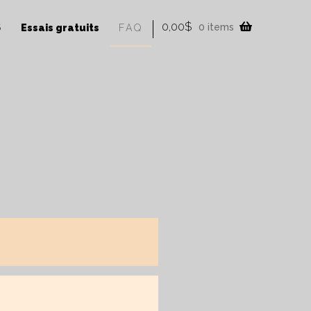
0,00
$
0 items
6
Essais gratuits
FAQ