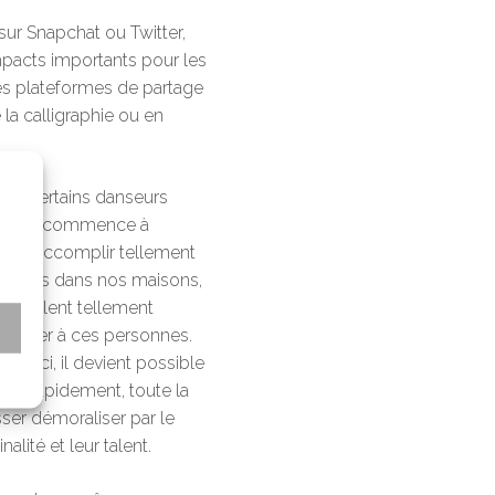
sur Snapchat ou Twitter,
 impacts importants pour les
des plateformes de partage
 la calligraphie ou en
e où certains danseurs
utre, on commence à
mblent accomplir tellement
sommes dans nos maisons,
s semblent tellement
s
comparer à ces personnes.
es-ci, il devient possible
pon! Rapidement, toute la
ser démoraliser par le
alité et leur talent.