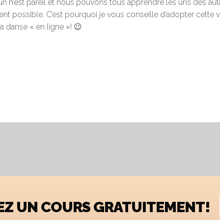
un n’est pareil et nous pouvons tous apprendre les uns des au
ent possible. C’est pourquoi je vous conseille d’adopter cette v
a danse « en ligne »! 😉
YEZ UN COURS GRATUITEMENT!