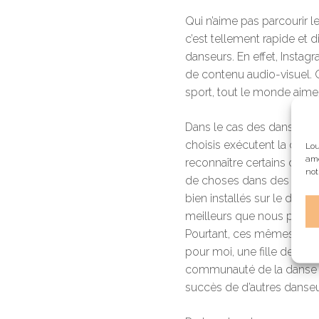
Qui n’aime pas parcourir 
c’est tellement rapide et d
danseurs. En effet, Insta
de contenu audio-visuel. Qu
sport, tout le monde aime 
Dans le cas des danseurs, 
choisis exécutent la dans
Lou
amé
reconnaître certains danse
not
de choses dans des gran
bien installés sur le diva
meilleurs que nous pourri
Pourtant, ces mêmes platef
pour moi, une fille de Mont
communauté de la danse de
succès de d’autres danseurs,