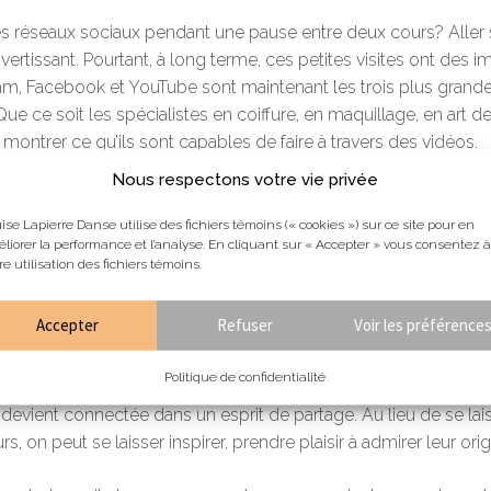
les réseaux sociaux pendant une pause entre deux cours? Aller 
ivertissant. Pourtant, à long terme, ces petites visites ont des
gram, Facebook et YouTube sont maintenant les trois plus gran
e ce soit les spécialistes en coiffure, en maquillage, en art de
montrer ce qu’ils sont capables de faire à travers des vidéos.
Nous respectons votre vie privée
le contenu que l’on voit souvent est celui d’une classe ouvert
e entre eux, en solo ou avec le chorégraphe. D’une vidéo à l’a
ise Lapierre Danse utilise des fichiers témoins (« cookies ») sur ce site pour en
liorer la performance et l’analyse. En cliquant sur « Accepter » vous consentez à
urs, à les suivre dans leur progression. De jour en jour, ils se
re utilisation des fichiers témoins.
des villes comme Los Angeles et New York, alors que nous 
n. À penser que certains de ces prodiges n’ont qu’onze ans et il
Accepter
Refuser
Voir les préférence
ons un jour être. Il peut devenir démoralisant de toujours se 
ormes peuvent motiver les danseurs d’aujourd’hui. Grâce à cell
Politique de confidentialité
réal, de pourvoir observer le travail de quelqu’un qui vit au Ja
vient connectée dans un esprit de partage. Au lieu de se lais
 on peut se laisser inspirer, prendre plaisir à admirer leur origin