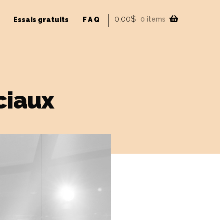
0,00
$
0 items
Essais gratuits
FAQ
ciaux