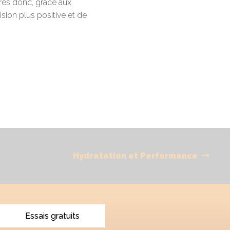
tres donc, grâce aux
ision plus positive et de
Next
Hydratation et Performance
post:
Essais gratuits