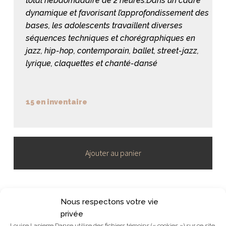
total hebdomadaire de 2 heures.Dans un cadre
dynamique et favorisant l’approfondissement des
bases, les adolescents travaillent diverses
séquences techniques et chorégraphiques en
jazz, hip-hop, contemporain, ballet, street-jazz,
lyrique, claquettes et chanté-dansé
15 en inventaire
Ajouter au panier
quantité
de
Ados
2
Nous respectons votre vie
12-
privée
16
Louise Lapierre Danse utilise des fichiers témoins (« cookies ») sur ce site