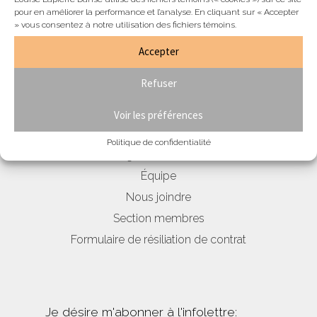
INTÉRESSÉ? ESSAYEZ UN
ans
pour en améliorer la performance et l’analyse. En cliquant sur « Accepter
COURS GRATUITEMENT!
» vous consentez à notre utilisation des fichiers témoins.
,
Samedi
Accepter
14:30
Essais gratuits
à
Refuser
16:30
Voir les préférences
Politique de confidentialité
Blogue & nouvelles
Équipe
Nous joindre
Section membres
Formulaire de résiliation de contrat
Je désire m'abonner à l'infolettre: