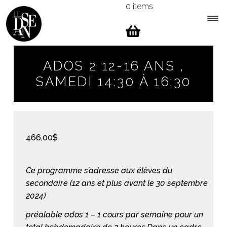
0 items
Skip
Skip
to
to
navigation
content
Expa
Menu
child
ADOS 2 12-16 ANS ,
men
SAMEDI 14:30 À 16:30
466,00
$
Ce programme s’adresse aux élèves du
secondaire (12 ans et plus avant le 30 septembre
2024)
préalable ados 1 – 1 cours par semaine pour un