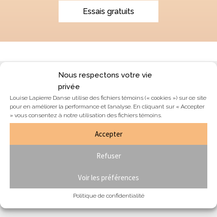
Essais gratuits
Nous respectons votre vie
Blogue & nouvelles
privée
Louise Lapierre Danse utilise des fichiers témoins (« cookies ») sur ce site
Équipe
pour en améliorer la performance et l’analyse. En cliquant sur « Accepter
Nous joindre
» vous consentez à notre utilisation des fichiers témoins.
Section membres
Accepter
Formulaire de résiliation de contrat
Refuser
Voir les préférences
Je désire m'abonner à l'infolettre:
Politique de confidentialité