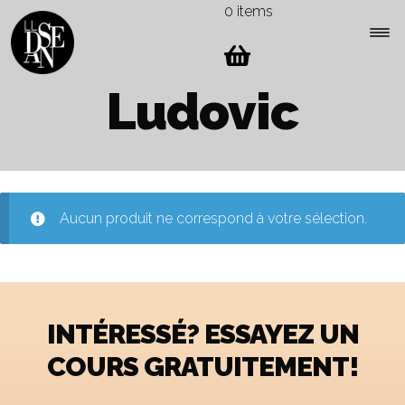
0 items
Skip
Skip
to
to
navigation
content
Expa
Ludovic
Menu
child
men
Aucun produit ne correspond à votre sélection.
INTÉRESSÉ? ESSAYEZ UN
COURS GRATUITEMENT!