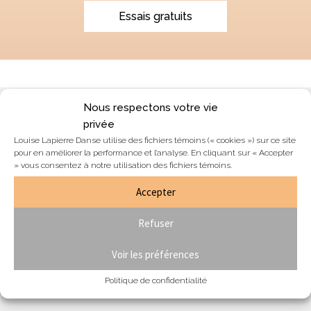
Essais gratuits
Nous respectons votre vie
Blogue & nouvelles
privée
Louise Lapierre Danse utilise des fichiers témoins (« cookies ») sur ce site
Équipe
pour en améliorer la performance et l’analyse. En cliquant sur « Accepter
Nous joindre
» vous consentez à notre utilisation des fichiers témoins.
Section membres
Accepter
Formulaire de résiliation de contrat
Refuser
Voir les préférences
Je désire m'abonner à l'infolettre:
Politique de confidentialité