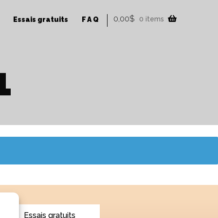
0,00
$
0 items
Essais gratuits
FAQ
1
Essais gratuits