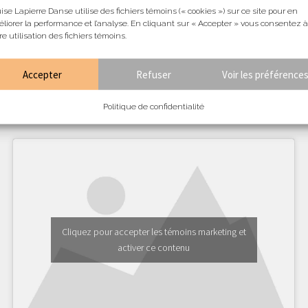
ise Lapierre Danse utilise des fichiers témoins (« cookies ») sur ce site pour en
liorer la performance et l’analyse. En cliquant sur « Accepter » vous consentez à
re utilisation des fichiers témoins.
Accepter
Refuser
Voir les préférence
Politique de confidentialité
Je désire m'abonner à l'infolettre:
Cliquez pour accepter les témoins marketing et
activer ce contenu