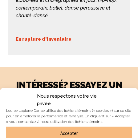
élaborées et chorégraphies en jazz, hip-hop,
contemporain, ballet, danse percussive et
chanté-dansé.
En rupture d'inventaire
INTÉRESSÉ? ESSAYEZ UN
COURS GRATUITEMENT!
Nous respectons votre vie
privée
Louise Lapierre Danse utilise des fichiers témoins (« cookies ») sur ce site
Essais gratuits
pour en améliorer la performance et l’analyse. En cliquant sur « Accepter
» vous consentez à notre utilisation des fichiers témoins.
Accepter