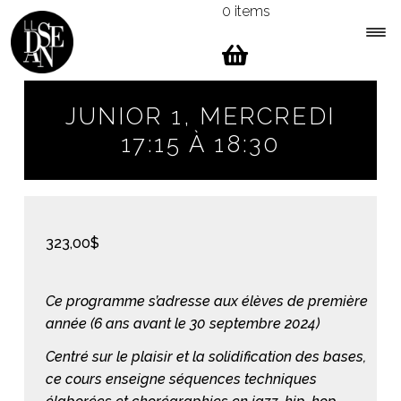
0 items
Skip
Skip
to
to
navigation
content
Expa
Menu
child
JUNIOR 1, MERCREDI
men
17:15 À 18:30
323,00
$
Ce programme s’adresse aux élèves de première
année (6 ans avant le 30 septembre 2024)
Centré sur le plaisir et la solidification des bases,
ce cours enseigne séquences techniques