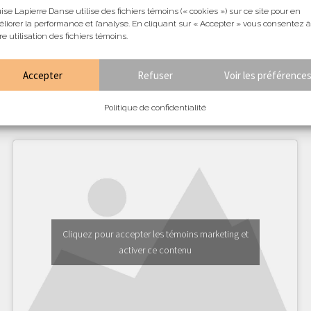
ise Lapierre Danse utilise des fichiers témoins (« cookies ») sur ce site pour en
liorer la performance et l’analyse. En cliquant sur « Accepter » vous consentez à
re utilisation des fichiers témoins.
Accepter
Refuser
Voir les préférence
Politique de confidentialité
Je désire m'abonner à l'infolettre:
Cliquez pour accepter les témoins marketing et
activer ce contenu