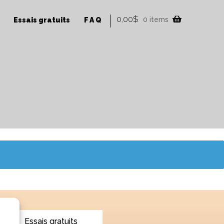
0,00
$
0 items
Essais gratuits
FAQ
Essais gratuits