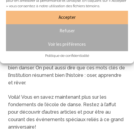
pour en améliorer la performance et l’analyse. En cliquant sur « Accepter
» vous consentez à notre utilisation des fichiers témoins.
50 ans plus tard, Louise Lapierre Danse est
maintenant le berceau de milliers d’étudiants âgés
Accepter
de 2 à 75 ans et sa dynamique équipe compte
quelque 50 employés. Plusieurs générations restent
Refuser
marquées à jamais par leur passage à l’école s’y
Voir les préférences
sentant comme dans une deuxième maison. La
philosophie de l’endroit y est pour quelque chose : la
Politique de confidentialité
danse à la portée de tous et avant tout, le plaisir de
bien danser. On peut aussi dire que ces mots clés de
l’institution résument bien l’histoire : oser, apprendre
et rêver.
Voilà! Vous en savez maintenant plus sur les
fondements de l’école de danse. Restez à l’affut
pour découvrir d’autres articles et pour être au
courant des événements spéciaux reliés à ce grand
anniversaire!