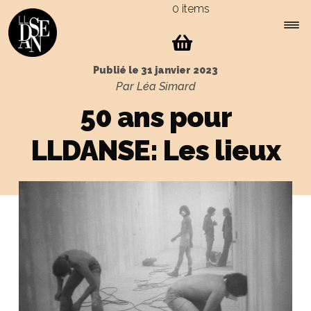
0 items
Skip
Skip
to
to
navigation
content
Expa
Menu
Publié le
31 janvier 2023
child
Par Léa Simard
men
50 ans pour
LLDANSE: Les lieux