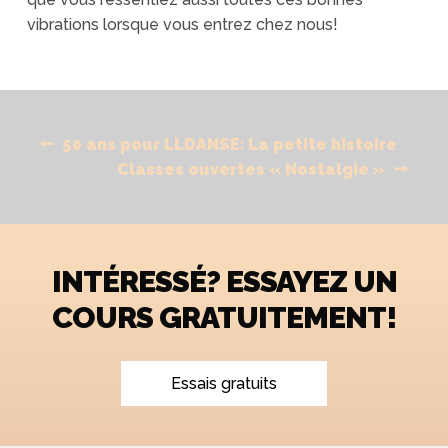
vibrations lorsque vous entrez chez nous!
Navigation
Previous
50 ans pour LLDANSE: La petite histoire
de
post:
Next
Classes ouvertes « Nostalgie »
l'article
post:
INTÉRESSÉ? ESSAYEZ UN
COURS GRATUITEMENT!
Essais gratuits