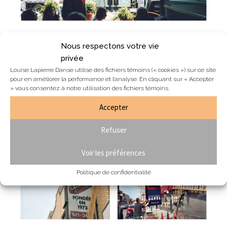
Nous respectons votre vie
L’enseigne accrochée à la façade du bâtiment a
privée
aussi été changée de façon épique! Aussi, l’intérieur
Louise Lapierre Danse utilise des fichiers témoins (« cookies ») sur ce site
de l’école est complètement repeint et son décor
pour en améliorer la performance et l’analyse. En cliquant sur « Accepter
est renouvelé dans toutes les pièces. En 2001,
» vous consentez à notre utilisation des fichiers témoins.
c’était tout un changement!
Accepter
Refuser
Voir les préférences
Politique de confidentialité