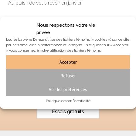
Au plaisir de vous revoir en janvier!
Nous respectons votre vie
privée
Navigation
Previous
ESSAIS GRATUITS: 15 et 17 décembre
Louise Lapierre Danse utilise des fichiers témoins (« cookies ») sur ce site
de
pour en améliorer la performance et l’analyse. En cliquant sur « Accepter
Next
post:
50 ans pour LLDANSE: La petite histoire
l'article
» vous consentez à notre utilisation des fichiers témoins.
post:
Accepter
Refuser
INTÉRESSÉ? ESSAYEZ UN
COURS GRATUITEMENT!
Voir les préférences
Politique de confidentialité
Essais gratuits