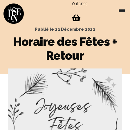
0 items
Skip
Skip
to
to
navigation
content
Expa
Menu
Publié le
22 Décembre 2022
child
Horaire des Fêtes +
men
Retour