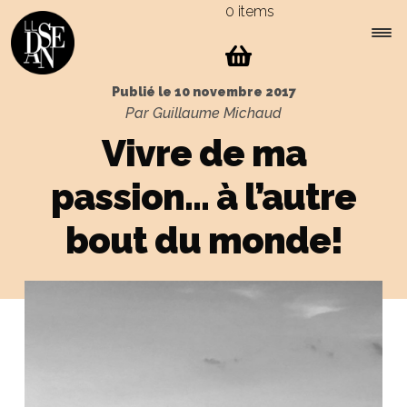
0 items
Skip
Skip
to
to
navigation
content
Expa
Menu
Publié le
10 novembre 2017
child
Par Guillaume Michaud
men
Vivre de ma
passion… à l’autre
bout du monde!