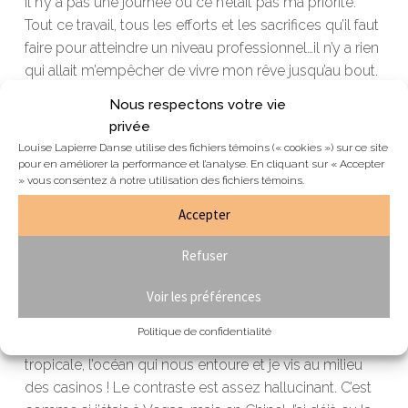
Il n’y a pas une journée ou ce n’était pas ma priorité.
Tout ce travail, tous les efforts et les sacrifices qu’il faut
faire pour atteindre un niveau professionnel…il n’y a rien
qui allait m’empêcher de vivre mon rêve jusqu’au bout.
La carrière de danseur n’est pas éternelle et quand les
Nous respectons votre vie
occasions se présentent, il faut sauter dessus et les
privée
vivre jusqu’au bout.
Louise Lapierre Danse utilise des fichiers témoins (« cookies ») sur ce site
pour en améliorer la performance et l’analyse. En cliquant sur « Accepter
» vous consentez à notre utilisation des fichiers témoins.
Le choc culturel est tellement intense. Vivre ici, c’est
comme vivre sur une autre planète. Heureusement,
Accepter
presque tout le monde parle anglais ! Un anglais
déconstruit avec un accent chinois un peu
Refuser
mélangeant, mais on s’habitue vite. Tout est nouveau.
La température varie entre 35 et 45 degrés Celsius,
Voir les préférences
avec un taux d’humidité plus haut que 80%. Je n’ai
Politique de confidentialité
jamais autant sué de ma vie ! Il y a la végétation
tropicale, l’océan qui nous entoure et je vis au milieu
des casinos ! Le contraste est assez hallucinant. C’est