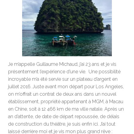
Je m’appelle Guillaume Michaud, j’ai 23 ans et je vis
présentement l’expérience d’une vie. Une possibilité
incroyable m’a été servie sur un plateau d’argent en
juillet 2016. Juste avant mon départ pour Los Angeles,
on m’offrait un contrat de deux ans dans un nouvel
établissement, propriété appartenant à MGM, à Macau
en Chine, soit à 12 466 km de ma ville natale. Après un
an d’attente, de date de départ repoussée, de délais
de construction du théâtre, je suis enfin ici. J’ai tout
laissé derrière moi et je vis mon plus grand rêve :