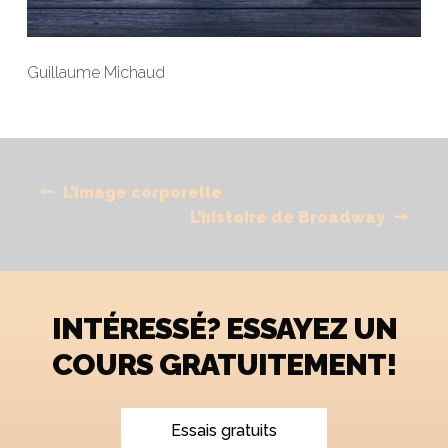
Guillaume Michaud
Navigation
Previous
L’image corporelle
de
post:
Next
L’histoire de Broadway
l'article
post:
INTÉRESSÉ? ESSAYEZ UN
COURS GRATUITEMENT!
Essais gratuits