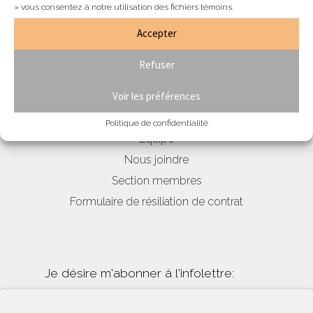
Amelia
» vous consentez à notre utilisation des fichiers témoins.
du
Accepter
Essais gratuits
10
avril
Refuser
au
15
Voir les préférences
mai
Blogue & nouvelles
Politique de confidentialité
Équipe
Nous joindre
Section membres
Formulaire de résiliation de contrat
Je désire m'abonner à l'infolettre: