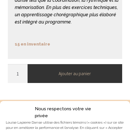
danse tels que la coordination, la rythmique et la
mémorisation. En plus des exercices techniques,
un apprentissage chorégraphique plus élaboré
est intégré au programme.
15 en inventaire
quantité
Ajouter au panier
de
Enfants
3,
Vendredi
16:45
Nous respectons votre vie
à
INTÉRESSÉ? ESSAYEZ UN
privée
17:45
Louise Lapierre Danse utilise des fichiers témoins (« cookies ») sur ce site
COURS GRATUITEMENT!
avec
pour en améliorer la performance et l’analyse. En cliquant sur « Accepter