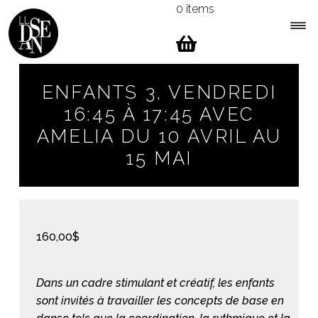
0 items
Skip
Skip
to
to
navigation
content
Expa
Menu
child
ENFANTS 3, VENDREDI
men
16:45 À 17:45 AVEC
AMELIA DU 10 AVRIL AU
15 MAI
160,00
$
Dans un cadre stimulant et créatif, les enfants
sont invités à travailler les concepts de base en