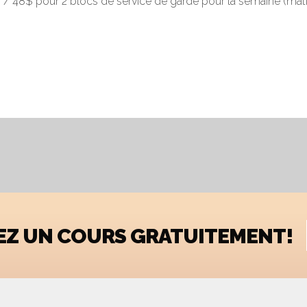
 / 48$ pour 2 blocs de service de garde pour la semaine (mati
YEZ UN COURS GRATUITEMENT!