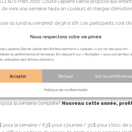
du 2 au 6 mars 2020, Louise Lapierre Danse propose aux enfants
 de vivre une semaine haute en couleurs et chargée d’émotion
e du lundi au vendredi, de 9h à 16h. Les participants sont div
jour, les élèves reçoivent un cours de danse, apprennent plusi
Nous respectons votre vie privée
,
Contemporain
,
Street-Jazz
,
Danse Percussive
,
Chanté-Dans
perfectionnement technique
,
yoga
,
interprétation
, etc. Un mi
ise Lapierre Danse utilise des fichiers témoins (« cookies ») sur ce site pour en
 clore en beauté chacune des journées!
liorer la performance et l’analyse. En cliquant sur « Accepter » vous consentez à
re utilisation des fichiers témoins.
ne ambiance festive et décontractée. Les danseurs tissent rap
rofesseurs et se construisent de précieux souvenirs tout au lon
Accepter
Refuser
Voir les préférence
tin de 7h à 8h45 et/ou le soir de 16h15 à 18h est également di
Politique de confidentialité
le pour la semaine complète?
Nouveau cette année, profit
2$ pour la semaine / 63$ pour 1 journée / 30$ pour 1 bloc de s