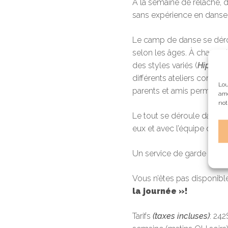
À la semaine de relâche, 
sans expérience en danse,
Le camp de danse se déroul
selon les âges. À chaque 
des styles variés (
Hip Hop
différents ateliers comme
Lou
parents et amis permet de
amé
not
Le tout se déroule dans u
eux et avec l’équipe des p
Un service de garde le ma
Vous n’êtes pas disponib
la journée »!
Tarifs
(taxes incluses)
: 24