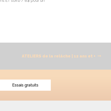
ns ET soirs) / 8$ pour un
Next
ATELIERS de la relâche | 12 ans et +
post:
Essais gratuits