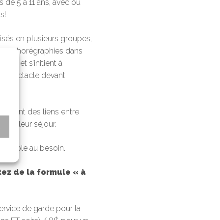
 de 5 à 11 ans, avec ou
s!
isés en plusieurs groupes,
eurs chorégraphies dans
é
, etc) et s’initient à
ni-spectacle devant
idement des liens entre
g de leur séjour.
s
sponible au besoin.
ez de la formule « à
ervice de garde pour la