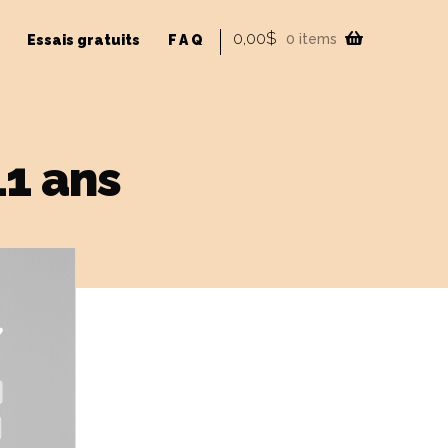
0,00
$
0 items
Essais gratuits
FAQ
11 ans