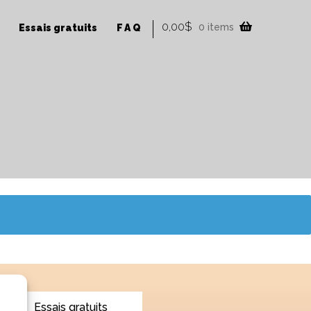
0,00
$
0 items
Essais gratuits
FAQ
Essais gratuits