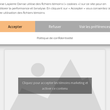
ise Lapierre Danse utilise des fichiers témoins (« cookies ») sur ce site pour en
liorer la performance et l’analyse. En cliquant sur « Accepter » vous consentez à
re utilisation des fichiers témoins.
Accepter
Refuser
Voir les préférence
Politique de confidentialité
Je désire m'abonner à l'infolettre:
Cliquez pour accepter les témoins marketing et
activer ce contenu