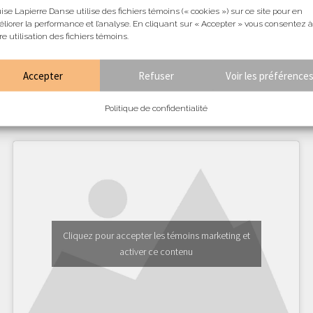
ise Lapierre Danse utilise des fichiers témoins (« cookies ») sur ce site pour en
liorer la performance et l’analyse. En cliquant sur « Accepter » vous consentez à
re utilisation des fichiers témoins.
Accepter
Refuser
Voir les préférence
Politique de confidentialité
Je désire m'abonner à l'infolettre:
Cliquez pour accepter les témoins marketing et
activer ce contenu