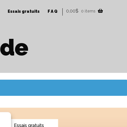
0,00
$
0 items
Essais gratuits
FAQ
rde
Essais gratuits