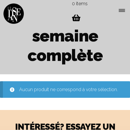
0 items
Skip
Skip
to
to
navigation
content
Expa
semaine
Menu
child
men
complète
Aucun produit ne correspond à votre sélection.
INTÉRESSÉ? ESSAYEZ UN