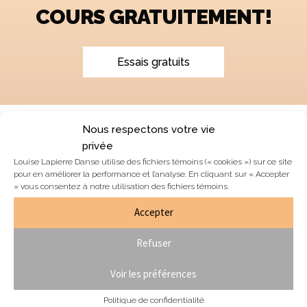
COURS GRATUITEMENT!
Essais gratuits
Nous respectons votre vie
privée
Louise Lapierre Danse utilise des fichiers témoins (« cookies ») sur ce site
Blogue & nouvelles
pour en améliorer la performance et l’analyse. En cliquant sur « Accepter
Équipe
» vous consentez à notre utilisation des fichiers témoins.
Nous joindre
Accepter
Section membres
Refuser
Formulaire de résiliation de contrat
Voir les préférences
Politique de confidentialité