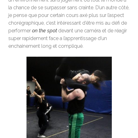
la chance de se surpasser sans crainte. D’un autre côté,
je pense que pour certain cours axé plus sur l’aspect
chorégraphique, c’est intéressant d’être mis au défi de
performer
on the spot
devant une caméra et de réagir
super rapidement face a l’apprentissage d’un
enchainement long et compliqué.