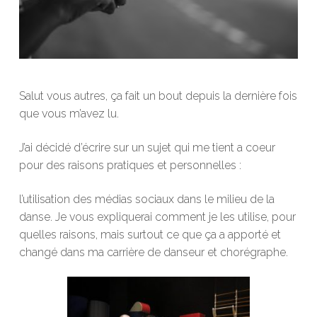
Salut vous autres, ça fait un bout depuis la dernière fois
que vous m’avez lu.
J’ai décidé d’écrire sur un sujet qui me tient a coeur
pour des raisons pratiques et personnelles :
l’utilisation des médias sociaux dans le milieu de la
danse. Je vous expliquerai comment je les utilise, pour
quelles raisons, mais surtout ce que ça a apporté et
changé dans ma carrière de danseur et chorégraphe.