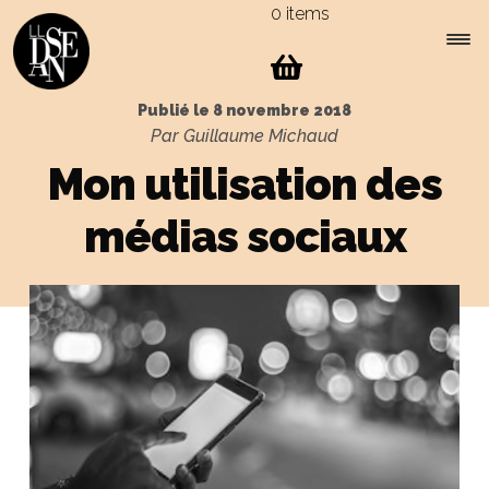
0 items
Skip
Skip
to
to
navigation
content
Expa
Menu
Publié le
8 novembre 2018
child
Par Guillaume Michaud
men
Mon utilisation des
médias sociaux