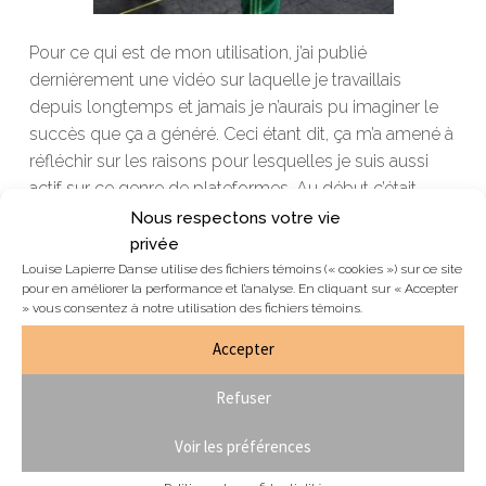
Pour ce qui est de mon utilisation, j’ai publié
derni
èrement une vidéo sur laquelle je travaillais
depuis longtemps et jamais je n’aurais
pu imaginer le
succès que ça a
généré. Ceci étant dit, ça m
’a amené à
réfléchir sur les raisons pour lesquelles je suis aussi
actif sur ce genre de plateformes. Au début c’était
surtout pour partager mon évolution avec mes
Nous respectons votre vie
proches, mes amis,
ma famille. Par la suite c’est
privée
devenu un genre de portfolio pour montrer ma
Louise Lapierre Danse utilise des fichiers témoins (« cookies ») sur ce site
pour en améliorer la performance et l’analyse. En cliquant sur « Accepter
versatilité et me donner de la crédibilité. Ça m’a permis
» vous consentez à notre utilisation des fichiers témoins.
de créer de nouveaux liens, j’ai acquis énormément de
Accepter
nouveaux contacts comme professeur et
chorégraphe. Ce que je réalise, c’est que ça touche
Refuser
une audience vraiment élargie. Cette visibilité est
devenue
mon plus grand atout pour obtenir des
Voir les préférences
contrats, pour enseigner des
workshops
et surtout