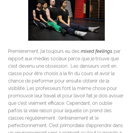
Premièrement, j’ai toujours eu des
mixed feelings
par
rapport aux médias sociaux parc
e que je trouve que
c’est devenu une obsession.
L
es danseurs vont en
classe pour être choisis à la fin du cours et avoir la
chance de performer pour ensuite obtenir de la
visibilité. Les professeurs font la même chose pour
promouvoir leur travail et pour l’avoir fait je dois avouer
que c’est vraiment efficace. Cependant, on oublie
parfois la vraie raison pour laquelle on prend des
classes régulièrement : l’entrainement et le
perfectionnement. C’est primordiale d’apprendre dans
un environnement sans jugement où tout le monde a