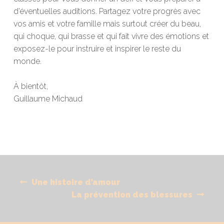
d’éventuelles auditions. Partagez votre progrès avec
vos amis et votre famille mais surtout créer du beau,
qui choque, qui brasse et qui fait
vivre
des émotions et
exposez-le pour instruire et inspirer le reste du
monde.
À bientôt,
Guillaume Michaud
Navigation
Previous
Une histoire d’amour
de
post:
Next
La prévention des blessures
l'article
post: