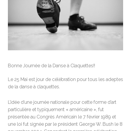
Bonne Journée de la Danse à Claquettes!!
Le 25 Mai est jour de célébration pour tous les adeptes
de la danse à claquettes.
L’idée d’une journée nationale pour cette forme d’art
particulière et typiquement « américaine », fut
présentée au Congrès Américain le 7 février 1989 et
une loi fut signée par le président George W. Bush le 8