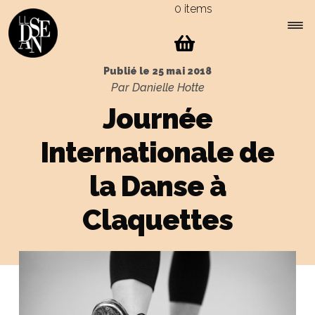
0 items
Skip
Skip
to
to
navigation
content
Expa
Menu
Publié le
25 mai 2018
child
Par Danielle Hotte
men
Journée
Internationale de
la Danse à
Claquettes