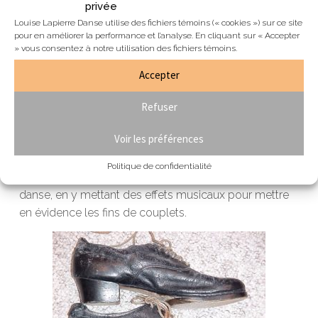
La tradition la plus respectée, est celle d’exécuter et
privée
même d’enseigner aux passants sur la rue, l’hymne
Louise Lapierre Danse utilise des fichiers témoins (« cookies ») sur ce site
nationale de la danse à claquettes le « Shim sham
pour en améliorer la performance et l’analyse. En cliquant sur « Accepter
» vous consentez à notre utilisation des fichiers témoins.
shimmy », créée en 1925 par les danseurs Léonard
Reed et Willie Bryant. Elle fut dansée pour la première
Accepter
fois au club Connies’ Inn à NewYork.
Refuser
Notre hymne nationale est une danse et non une
Voir les préférences
chanson. On la danse d’ailleurs le plus souvent à
cappella. Cependant le « Shim sham song » (Bill Elliot
Politique de confidentialité
Swing Orchestra) fut créé spécifiquement pour cette
danse, en y mettant des effets musicaux pour mettre
en évidence les fins de couplets.