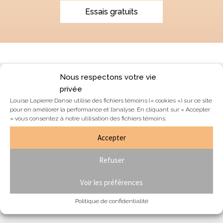
Essais gratuits
Nous respectons votre vie
Blogue & nouvelles
privée
Louise Lapierre Danse utilise des fichiers témoins (« cookies ») sur ce site
Équipe
pour en améliorer la performance et l’analyse. En cliquant sur « Accepter
Nous joindre
» vous consentez à notre utilisation des fichiers témoins.
Section membres
Accepter
Formulaire de résiliation de contrat
Refuser
Voir les préférences
Je désire m'abonner à l'infolettre:
Politique de confidentialité