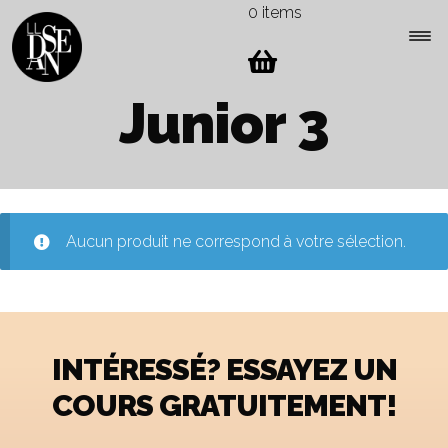
0 items
Skip
Skip
to
to
navigation
content
Expa
Junior 3
Menu
child
men
Aucun produit ne correspond à votre sélection.
INTÉRESSÉ? ESSAYEZ UN
COURS GRATUITEMENT!