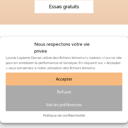
Essais gratuits
Nous respectons votre vie
Blogue & nouvelles
privée
Louise Lapierre Danse utilise des fichiers témoins (« cookies ») sur ce site
Équipe
pour en améliorer la performance et l’analyse. En cliquant sur « Accepter
Nous joindre
» vous consentez à notre utilisation des fichiers témoins.
Section membres
Accepter
Formulaire de résiliation de contrat
Refuser
Voir les préférences
Je désire m'abonner à l'infolettre:
Politique de confidentialité