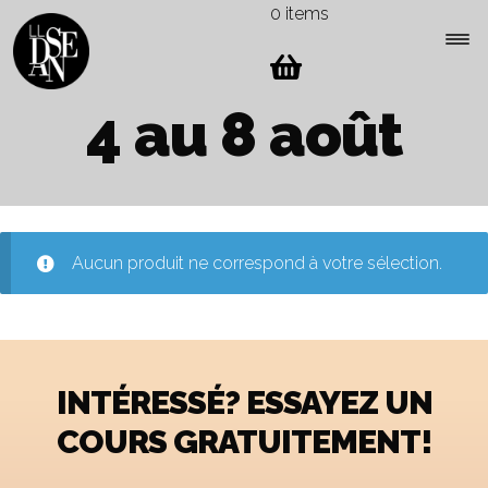
0 items
Skip
Skip
to
to
navigation
content
Expa
4 au 8 août
Menu
child
men
Aucun produit ne correspond à votre sélection.
INTÉRESSÉ? ESSAYEZ UN
COURS GRATUITEMENT!