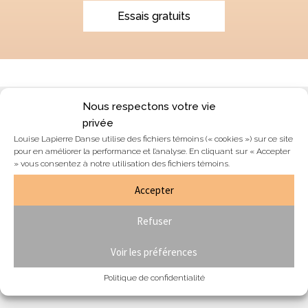
Essais gratuits
Nous respectons votre vie
Blogue & nouvelles
privée
Louise Lapierre Danse utilise des fichiers témoins (« cookies ») sur ce site
Équipe
pour en améliorer la performance et l’analyse. En cliquant sur « Accepter
Nous joindre
» vous consentez à notre utilisation des fichiers témoins.
Section membres
Accepter
Formulaire de résiliation de contrat
Refuser
Voir les préférences
Je désire m'abonner à l'infolettre:
Politique de confidentialité