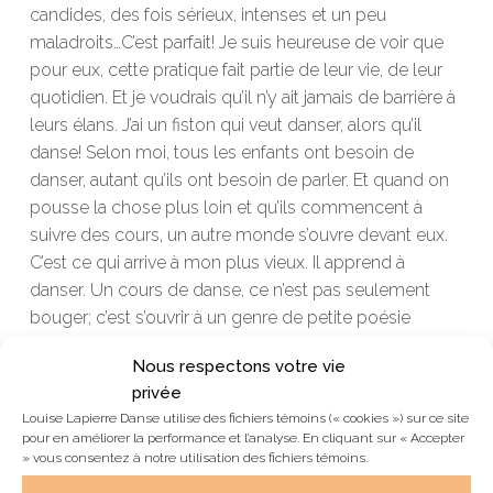
candides, des fois sérieux, intenses et un peu
maladroits…C’est parfait! Je suis heureuse de voir que
pour eux, cette pratique fait partie de leur vie, de leur
quotidien. Et je voudrais qu’il n’y ait jamais de barrière à
leurs élans. J’ai un fiston qui veut danser, alors qu’il
danse! Selon moi, tous les enfants ont besoin de
danser, autant qu’ils ont besoin de parler. Et quand on
pousse la chose plus loin et qu’ils commencent à
suivre des cours, un autre monde s’ouvre devant eux.
C’est ce qui arrive à mon plus vieux. Il apprend à
danser. Un cours de danse, ce n’est pas seulement
bouger; c’est s’ouvrir à un genre de petite poésie
personnelle, c’est vivre sa créativité, c’est devenir
Nous respectons votre vie
interprète, c’est exprimer quelque chose qui est en
privée
nous et qui dépasse le concret et le rationnel. Ne
Louise Lapierre Danse utilise des fichiers témoins (« cookies ») sur ce site
serait-il donc pas merveilleux de voir plus de garçons
pour en améliorer la performance et l’analyse. En cliquant sur « Accepter
vivre cette expérience? Certains d’entre eux pourraient
» vous consentez à notre utilisation des fichiers témoins.
y apprendre à canaliser leur énergie, d’autres