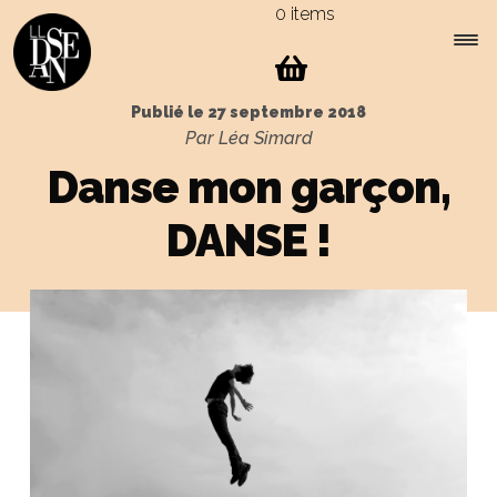
0 items
Skip
Skip
to
to
navigation
content
Expa
Menu
Publié le
27 septembre 2018
child
Par Léa Simard
men
Danse mon garçon,
DANSE !