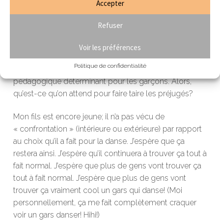
Accepter
apprivoiseraient leur sensibilité…Cette discipline
corporelle dynamique et artistique leur permettrait de
Refuser
s’épanouir, elle leur donnerait des moyens pour
s’exprimer et confirmerait chez certains qu’on a bel et
Voir les préférences
bien besoin de se mettre en mouvement pour
Politique de confidentialité
comprendre les choses. La danse serait alors un outil
pédagogique déterminant pour les garçons. Alors,
qu’est-ce qu’on attend pour faire taire les préjugés?
Mon fils est encore jeune; il n’a pas vécu de
« confrontation » (intérieure ou extérieure) par rapport
au choix qu’il a fait pour la danse. J’espère que ça
restera ainsi. J’espère qu’il continuera à trouver ça tout à
fait normal. J’espère que plus de gens vont trouver ça
tout à fait normal. J’espère que plus de gens vont
trouver ça vraiment cool un gars qui danse! (Moi
personnellement, ça me fait complètement craquer
voir un gars danser! Hihi!)