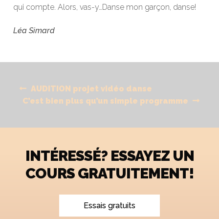
qui compte. Alors, vas-y…Danse mon garçon, danse!
Léa Simard
Navigation
Previous
AUDITION projet vidéo danse
de
Next
post:
C’est bien plus qu’un simple programme
l'article
post:
INTÉRESSÉ? ESSAYEZ UN
COURS GRATUITEMENT!
Essais gratuits