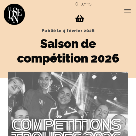
0 items
Skip
Skip
to
to
navigation
content
Expa
Menu
Publié le
4 février 2026
child
Saison de
men
compétition 2026