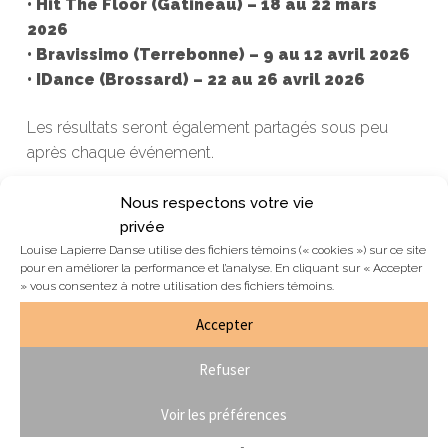
• Hit The Floor (Gatineau) – 18 au 22 mars
2026
• Bravissimo (Terrebonne) – 9 au 12 avril 2026
• IDance (Brossard) – 22 au 26 avril 2026
Les résultats seront également partagés sous peu
après chaque événement.
Nous souhaitons une merveilleuse saison à tous nos
Nous respectons votre vie
danseurs — amusez-vous, soyez fiers de votre travail
privée
et profitez pleinement de chaque moment sur scène !
Louise Lapierre Danse utilise des fichiers témoins (« cookies ») sur ce site
pour en améliorer la performance et l’analyse. En cliquant sur « Accepter
» vous consentez à notre utilisation des fichiers témoins.
Accepter
Navigation
Previous
Refuser
STAGES D’ÉTÉ | 10 à 18 ans
de
post:
Next
Billets en vente Festival LLD 2026
l'article
Voir les préférences
post: