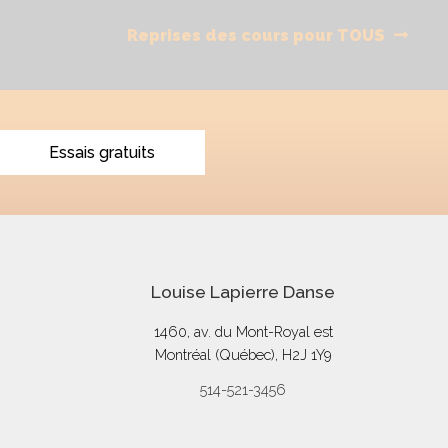
Next
Reprises des cours pour TOUS
post:
Essais gratuits
Louise Lapierre Danse
1460, av. du Mont-Royal est
Montréal (Québec), H2J 1Y9
514-521-3456