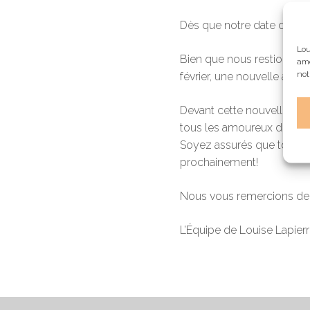
Dès que notre date de réo
Lou
Bien que nous restions opt
amé
not
février, une nouvelle alter
Devant cette nouvelle vag
tous les amoureux de la da
Soyez assurés que tout no
prochainement!
Nous vous remercions de v
L’Équipe de Louise Lapier