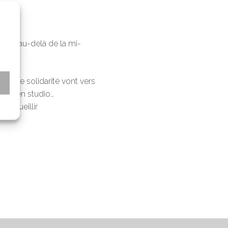
rait au-delà de la mi-
et de solidarité vont vers
s
enir en studio…
 accueillir