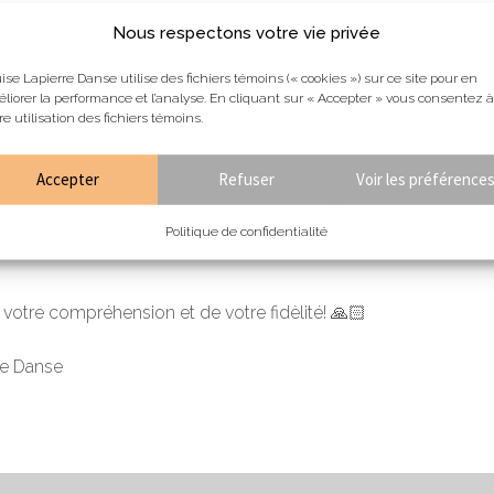
Nous respectons votre vie privée
uverture sera connue, nous vous aviserons aussitôt!
ise Lapierre Danse utilise des fichiers témoins (« cookies ») sur ce site pour en
imistes, sachez que, dans le cas où notre fermture se prolonge
liorer la performance et l’analyse. En cliquant sur « Accepter » vous consentez à
re utilisation des fichiers témoins.
native vous serait proposée.
ue inattendue et en cette nouvelle année, nos pensées d’amour 
Accepter
Refuser
Voir les préférence
nse qui devront une fois de plus patienter un peu avant de rev
tre personnel déborde de motivation et se prépare déjà à vous
Politique de confidentialité
otre compréhension et de votre fidèlité! 🙏🏻
re Danse