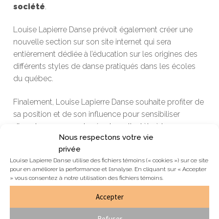
société
.
Louise Lapierre Danse prévoit également créer une
nouvelle section sur son site internet qui sera
entièrement dédiée à l’éducation sur les origines des
différents styles de danse pratiqués dans les écoles
du québec.
Finalement, Louise Lapierre Danse souhaite profiter de
sa position et de son influence pour sensibiliser
d’avantage ses employés et sa clientèle à la
Nous respectons votre vie
problématique des inégaliés raciales et de
privée
l’appropriation culturelle existant dans le milieu de la
Louise Lapierre Danse utilise des fichiers témoins (« cookies ») sur ce site
danse.
pour en améliorer la performance et l’analyse. En cliquant sur « Accepter
» vous consentez à notre utilisation des fichiers témoins.
Plus de détails sur ces initiatives seront
Accepter
communiquées en temps et lieux.
Refuser