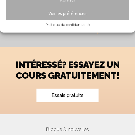
Voir les préférences
Navigation
Previous
ESSAIS GRATUITS
Politique de confidentialité
de
post:
Next
Boutique LLD
l'article
post:
INTÉRESSÉ? ESSAYEZ UN
COURS GRATUITEMENT!
Essais gratuits
Blogue & nouvelles